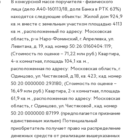
и
В конкурсной массе поручителя - физического
лица (дело А40-160113/18, доля Банка в РТК 63%)
находятся следующие объекты: Жилой дом 924,9
кв. м. вместе с земельным участком площадью 4113
кв. м., расположенный по адресу: Московская
область, р-н Наро-Фоминский, г. Апрелевка, ул.
Левитана, д. 19, кад. номер 50:26:0160404:119;
(Стоимость по оценке – 71,22 млн руб.) Квартира,
4-х комнатная, площадь 104,1 кв. м.,
расположенная по адресу: Московская область, г.
Одинцово, ул. Чистяковой, д.18, кв. 423; кад. номер
50:20:0000000:293180; (Стоимость по оценке –
16,49 млн руб.) Квартира, 2-х комнатная, площадь
61,9 кв. м., расположенная по адресу: Московская
область, г. Одинцово, ул. Чистяковой , кад. номер
50:20:0000000:87199. (предполагается признание
единственным жильем) Потенциальный
приобретатель получает право на распределение
денежных средств от реализации вышеуказанных