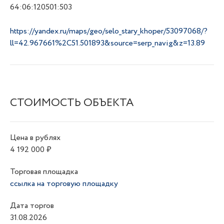
64:06:120501:503
https://yandex.ru/maps/geo/selo_stary_khoper/53097068/?
ll=42.967661%2C51.501893&source=serp_navig&z=13.89
СТОИМОСТЬ ОБЪЕКТА
Цена в рублях
4 192 000 ₽
Торговая площадка
ссылка на торговую площадку
Дата торгов
31.08.2026