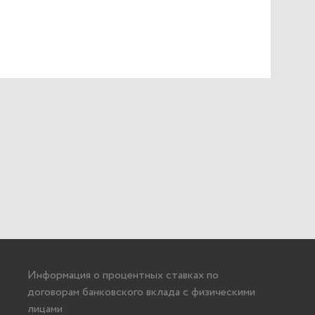
Информация о процентных ставках по
договорам банковского вклада с физическими
лицами